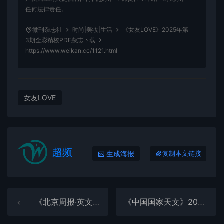
任何法律责任。
微刊杂志社
时尚|美妆|生活
《女友LOVE》2025年第
3期全彩精校PDF杂志下载
https://www.weikan.cc/1121.html
女友LOVE
超频
生成海报
复制本文链接
《北京周报·英文版》2025年第12期全彩精校PDF杂志下载
《中国国家天文》2025年第1期全彩精校PDF杂志下载