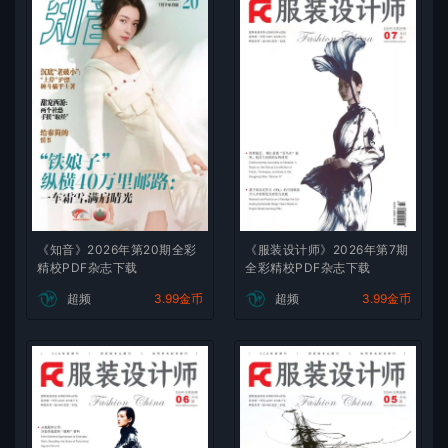
《知音》2026年第20期全彩
《服装设计师》2026年第7期
精校PDF杂志下载
全彩精校PDF杂志下载
超频
3.99金币
超频
3.99金币