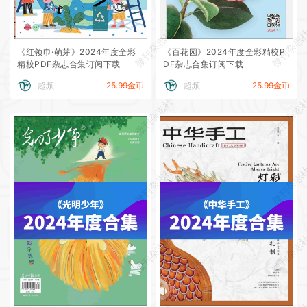
微刊杂志社
微刊杂志
《红领巾·萌芽》2024年度全彩
《百花园》2024年度全彩精校P
精校PDF杂志合集订阅下载
DF杂志合集订阅下载
超频
25.99金币
超频
25.99金币
微刊杂志社
微刊杂志
微刊杂志社
微刊杂志
微刊杂志社
微刊杂志