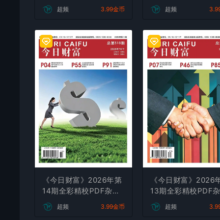
载
下载
超频
3.99金币
超频
3.
《今日财富》2026年第
《今日财富》2026
14期全彩精校PDF杂志
13期全彩精校PDF
下载
下载
超频
3.99金币
超频
3.