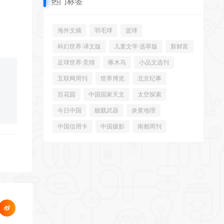
热门标签
海外文摘
羽毛球
篮球
科幻世界·译文版
儿童文学·选萃版
新财富
足球世界·竞猜
啄木鸟
小品文选刊
互联网周刊
世界博览
北京纪事
百花园
中国国家天文
太空探索
今日中国
舰载武器
炎黄地理
中国信用卡
中国摄影
南都周刊