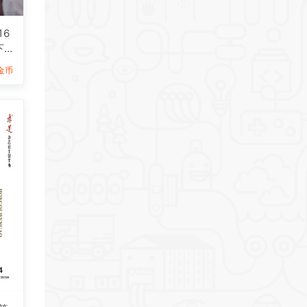
16
下
9金币