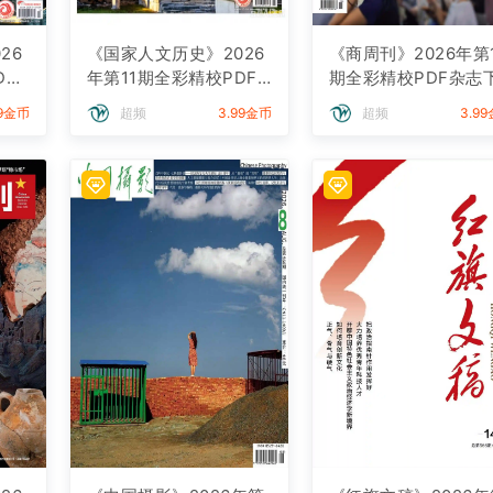
26
《国家人文历史》2026
《商周刊》2026年第
DF
年第11期全彩精校PDF
期全彩精校PDF杂志
杂志下载
载
99金币
超频
3.99金币
超频
3.9