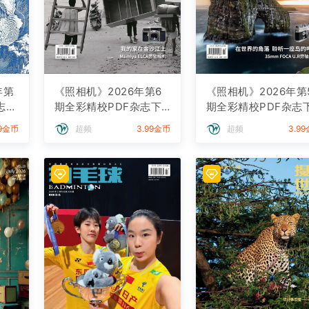
年第
《照相机》2026年第6
《照相机》2026年第
志下
期全彩精校PDF杂志下
期全彩精校PDF杂志
载
载
99金币
超频
3.99金币
超频
3.9