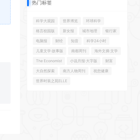
热门标签
科学大观园
世界博览
环球科学
格言校园版
新女报
城市地理
银行家
电脑报
财经
知音
科学24小时
儿童文学·故事版
南都周刊
海外文摘·文学
The Economist
小说月报·大字版
财富
大自然探索
南方人物周刊
祝您健康
世界时装之苑ELLE