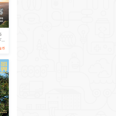
5
下
9金币