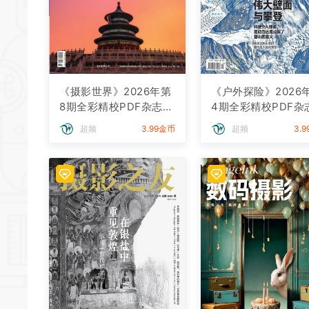
《摄影世界》2026年第
《户外探险》2026
8期全彩精校PDF杂志下
4期全彩精校PDF杂
载
载
超频
3.99金币
超频
3.