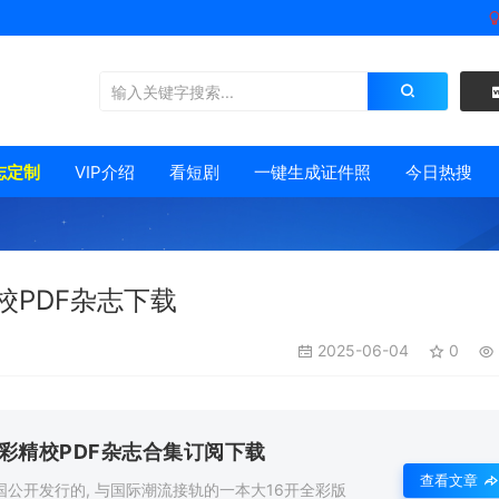
志定制
VIP介绍
看短剧
一键生成证件照
今日热搜
校PDF杂志下载
2025-06-04
0
全彩精校PDF杂志合集订阅下载
查看文章
全国公开发行的, 与国际潮流接轨的一本大16开全彩版