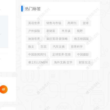
热门标签
社
微刊杂志社
微刊杂志社
英语世界
销售与市场
商周刊
篮球
户外探险
新财富
半月谈
视野
社
微刊杂志社
微刊杂志社
旅游世界
疯狂英语·新策略
格言校园版
散文
百花
汽车文摘
世界科学
中国新闻周刊
足球世界·竞猜
中国摄影
社
微刊杂志社
微刊杂志社
睿士ELLEMEN
海外文摘·文学
财富生活
社
微刊杂志社
微刊杂志社