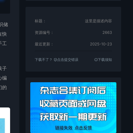
标题：
这里是描述内容
识储
资源编号：
2663
在快
手工
最近更新：
2025-10-23
下载不了？
点击提交错误
下载须知
孩子
心编
们的