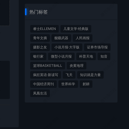
社
微刊杂志社
微刊杂志社
热门标签
睿士ELLEMEN
儿童文学·经典版
社
微刊杂志社
微刊杂志社
青年文摘
舰载武器
人民画报
摄影之友
小说月报·大字版
证券市场导报
银行家
微型小说月报
科普天地
知音
社
微刊杂志社
微刊杂志社
篮球BASKETBALL
炎黄地理
疯狂英语·新读写
飞天
知识就是力量
中国经济周刊
世界科学
躬耕
社
微刊杂志社
微刊杂志社
凤凰生活
社
微刊杂志社
微刊杂志社