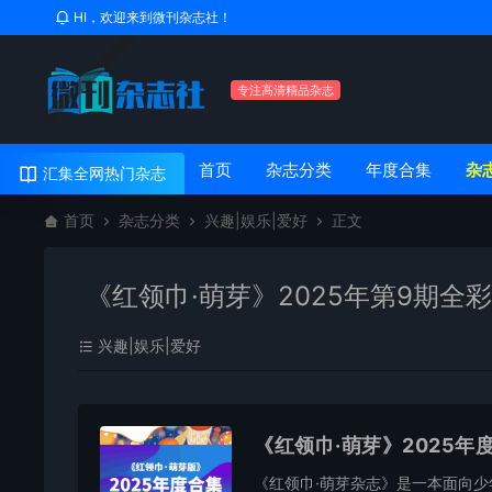
HI，欢迎来到微刊杂志社！
专注高清精品杂志
首页
杂志分类
年度合集
杂
汇集全网热门杂志
首页
杂志分类
兴趣|娱乐|爱好
正文
《红领巾·萌芽》2025年第9期全
兴趣|娱乐|爱好
《红领巾·萌芽》2025年
《红领巾·萌芽杂志》是一本面向