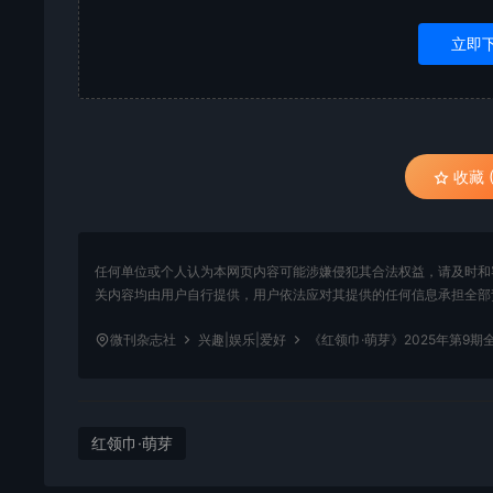
立即
收藏 (
任何单位或个人认为本网页内容可能涉嫌侵犯其合法权益，请及时和
关内容均由用户自行提供，用户依法应对其提供的任何信息承担全部
微刊杂志社
兴趣|娱乐|爱好
《红领巾·萌芽》2025年第9期
红领巾·萌芽