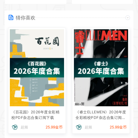
猜你喜欢
《百花园》2026年度全彩精
《睿士ELLEMEN》2026年度
校PDF杂志合集订阅下载
全彩精校PDF杂志合集订阅下
载
超频
25.99金币
超频
25.99金币