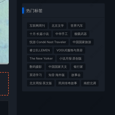
社
微刊杂志社
微刊杂志社
热门标签
社
微刊杂志社
微刊杂志社
互联网周刊
北京文学
世界汽车
十月·长篇小说
中华手工
舰载武器
悦游 Condé Nast Traveler
中国国家旅游
社
微刊杂志社
微刊杂志社
睿士ELLEMEN
VOGUE服饰与美容
The New Yorker
小说月报·原创版
数码摄影
中国国家天文
银行家
社
微刊杂志社
微刊杂志社
英语学习
知音·海外版
故事会
北京周报·英文版
民间传奇故事
南腔北调
社
微刊杂志社
微刊杂志社