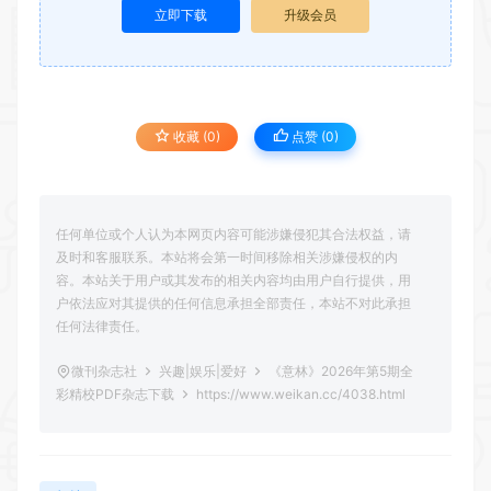
立即下载
升级会员
收藏 (0)
点赞 (
0
)
任何单位或个人认为本网页内容可能涉嫌侵犯其合法权益，请
及时和客服联系。本站将会第一时间移除相关涉嫌侵权的内
容。本站关于用户或其发布的相关内容均由用户自行提供，用
户依法应对其提供的任何信息承担全部责任，本站不对此承担
任何法律责任。
微刊杂志社
兴趣|娱乐|爱好
《意林》2026年第5期全
彩精校PDF杂志下载
https://www.weikan.cc/4038.html