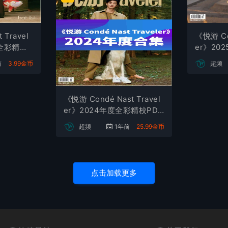
 Travel
《悦游 Con
期全彩精校
er》20
DF杂志
前
3.99金币
超频
《悦游 Condé Nast Travel
er》2024年度全彩精校PDF
杂志合集订阅下载
超频
1年前
25.99金币
点击加载更多