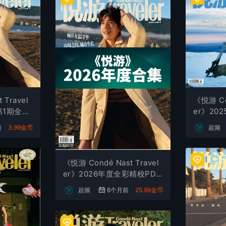
 Travel
《悦游 Con
月第1期全彩
er》20
DF杂志
前
3.99金币
超频
《悦游 Condé Nast Travel
er》2026年度全彩精校PDF
杂志合集订阅下载
超频
6个月前
25.99金币