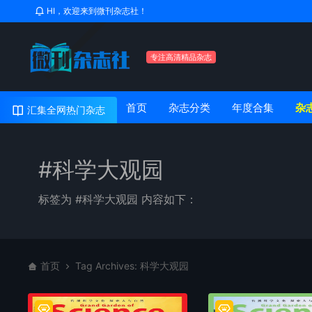
HI，欢迎来到微刊杂志社！
专注高清精品杂志
首页
杂志分类
年度合集
杂
汇集全网热门杂志
#科学大观园
标签为 #科学大观园 内容如下：
首页
Tag Archives: 科学大观园