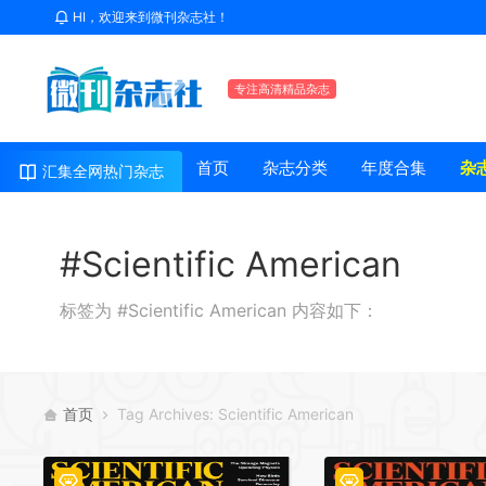
HI，欢迎来到微刊杂志社！
专注高清精品杂志
首页
杂志分类
年度合集
杂
汇集全网热门杂志
#Scientific American
标签为 #Scientific American 内容如下：
首页
Tag Archives: Scientific American