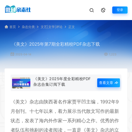
登录
首页
杂志分类
文艺|文学|评论
正文
《美文》2025年第7期全彩精校PDF杂志下载
2025-04-14
1,223
《美文》2025年度全彩精校PDF
查看文章
杂志合集订阅下载
《
美文
》杂志由陕西著名作家贾平凹主编，1992年9
月创刊。十七年以来，着力展示当代散文写作的最新
状态，发表了海内外作家一系列精心之作。优秀的作
者队伍和挑剔的读者阅读，一直是《美文》杂志的立