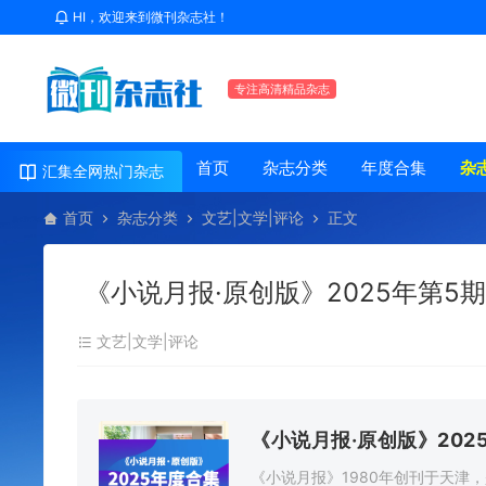
HI，欢迎来到微刊杂志社！
专注高清精品杂志
首页
杂志分类
年度合集
杂
汇集全网热门杂志
首页
杂志分类
文艺|文学|评论
正文
《小说月报·原创版》2025年第5
文艺|文学|评论
《小说月报·原创版》202
《小说月报》1980年创刊于天津