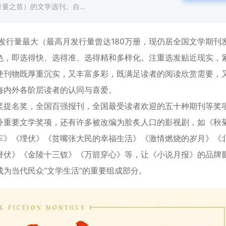
量之首）的文学选刊。自...
、发行量最大（最高月发行量曾达180万册，现仍居全国文学期刊
色，即选得快、选得准、选得精和多样化。注重选发贴近现实，
使刊物既厚重沉实，又丰富多彩，既满足读者的阅读欣赏需要，
海内外各阶层读者的认同与喜爱。
奖提名奖，全国百强报刊，全国最受读者欢迎的五十种期刊等奖
外重要文学奖项，还有许多被改编为脍炙人口的影视剧，如《秋
车》《埋伏》《贫嘴张大民的幸福生活》《激情燃烧的岁月》《
潜伏》《金陵十三钗》《万箭穿心》等，让《小说月报》的品牌
为当代民众“文学生活”的重要组成部分。