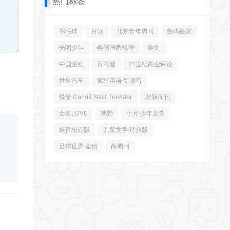
热门标签
羽毛球
月读
北京青年周刊
数码摄影
光明少年
美国国家地理
美文
中国漫画
百花园
21世纪商业评论
世界汽车
疯狂英语·新读写
悦游 Condé Nast Traveler
财新周刊
女友LOVE
视野
十月·少年文学
格言校园版
儿童文学·经典版
足球世界·竞猜
商周刊