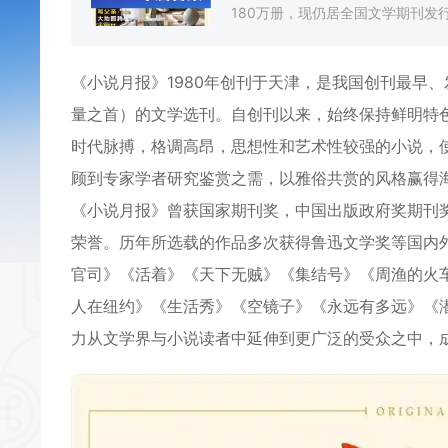
180万册，现仍居全国文学期刊发行
《小说月报》1980年创刊于天津，是我国创刊最早
量之首）的文学选刊。自创刊以来，始终保持鲜明特
时代脉搏，格调高昂，思想性和艺术性较强的小说，
顾到专家学者研究鉴赏之需，以雅俗共赏的风格赢得
《小说月报》曾获国家期刊奖，中国出版政府奖期刊
荣誉。历年所选载的作品多次获得鲁迅文学奖等国内
官司》《活着》《天下无贼》《集结号》《周渔的火
人在纽约》《生活秀》《空镜子》《永远有多远》《
力从文学界与小说读者中延伸到更广泛的受众之中，成