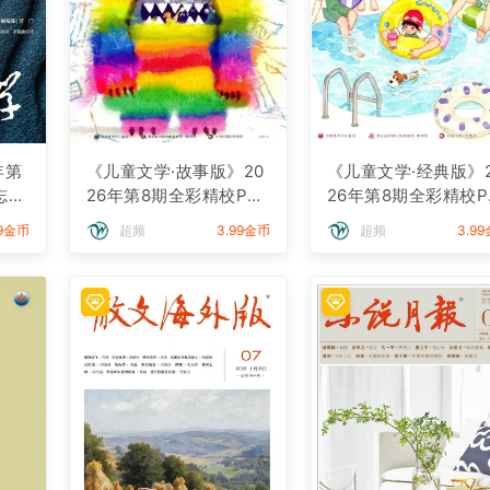
年第
《儿童文学·故事版》20
《儿童文学·经典版》
志下
26年第8期全彩精校PD
26年第8期全彩精校P
F杂志下载
F杂志下载
99金币
超频
3.99金币
超频
3.9