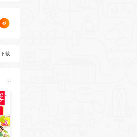
《小说月报·大字版》2025年第5期全彩精校PDF杂志下载