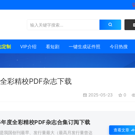
志定制
VIP介绍
看短剧
一键生成证件照
今日热搜
期全彩精校PDF杂志下载
2025-05-23
0
5年度全彩精校PDF杂志合集订阅下载
查看文章
，是我国创刊最早、发行量最大（最高月发行量曾达