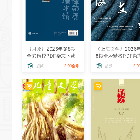
《月读》2026年第8期
《上海文学》2026
全彩精校PDF杂志下载
8期全彩精校PDF杂
载
超频
3.99金币
超频
3.