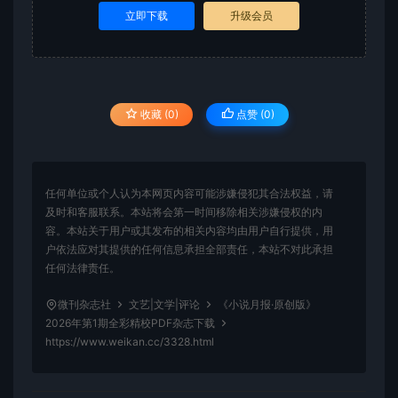
立即下载
升级会员
收藏 (0)
点赞 (
0
)
任何单位或个人认为本网页内容可能涉嫌侵犯其合法权益，请
及时和客服联系。本站将会第一时间移除相关涉嫌侵权的内
容。本站关于用户或其发布的相关内容均由用户自行提供，用
户依法应对其提供的任何信息承担全部责任，本站不对此承担
任何法律责任。
微刊杂志社
文艺|文学|评论
《小说月报·原创版》
2026年第1期全彩精校PDF杂志下载
https://www.weikan.cc/3328.html