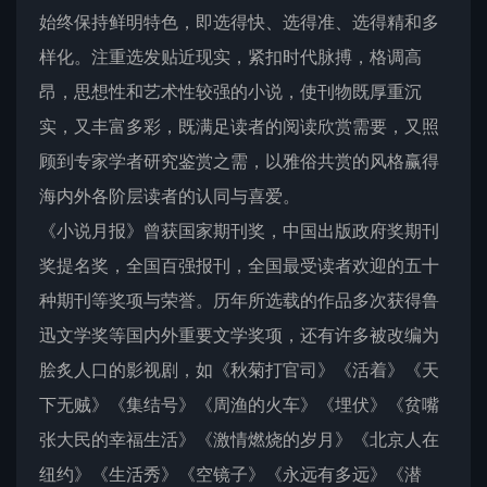
始终保持鲜明特色，即选得快、选得准、选得精和多
样化。注重选发贴近现实，紧扣时代脉搏，格调高
昂，思想性和艺术性较强的小说，使刊物既厚重沉
实，又丰富多彩，既满足读者的阅读欣赏需要，又照
顾到专家学者研究鉴赏之需，以雅俗共赏的风格赢得
海内外各阶层读者的认同与喜爱。
《小说月报》曾获国家期刊奖，中国出版政府奖期刊
奖提名奖，全国百强报刊，全国最受读者欢迎的五十
种期刊等奖项与荣誉。历年所选载的作品多次获得鲁
迅文学奖等国内外重要文学奖项，还有许多被改编为
脍炙人口的影视剧，如《秋菊打官司》《活着》《天
下无贼》《集结号》《周渔的火车》《埋伏》《贫嘴
张大民的幸福生活》《激情燃烧的岁月》《北京人在
纽约》《生活秀》《空镜子》《永远有多远》《潜