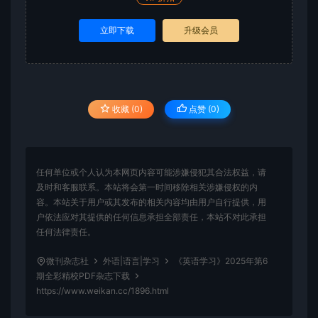
立即下载
升级会员
收藏 (0)
点赞 (
0
)
任何单位或个人认为本网页内容可能涉嫌侵犯其合法权益，请
及时和客服联系。本站将会第一时间移除相关涉嫌侵权的内
容。本站关于用户或其发布的相关内容均由用户自行提供，用
户依法应对其提供的任何信息承担全部责任，本站不对此承担
任何法律责任。
微刊杂志社
外语|语言|学习
《英语学习》2025年第6
期全彩精校PDF杂志下载
https://www.weikan.cc/1896.html