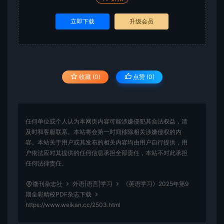
立即下载
升级会员
收藏 (0)
点赞 (
0
)
任何单位或个人认为本网页内容可能涉嫌侵犯其合法权益，请
及时和客服联系。本站将会第一时间移除相关涉嫌侵权的内
容。本站关于用户或其发布的相关内容均由用户自行提供，用
户依法应对其提供的任何信息承担全部责任，本站不对此承担
任何法律责任。
微刊杂志社
外语|语言|学习
《英语学习》2025年第9
期全彩精校PDF杂志下载
https://www.weikan.cc/2503.html