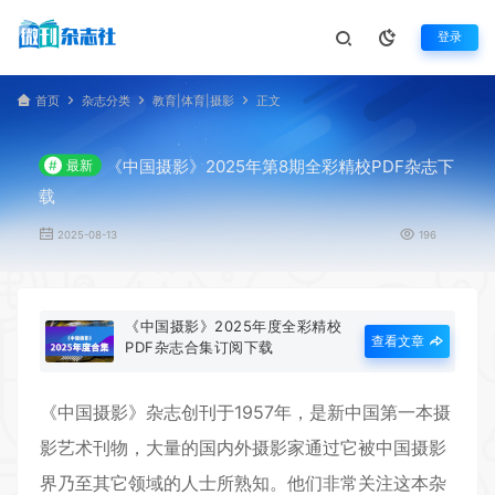
登录
首页
杂志分类
教育|体育|摄影
正文
《中国摄影》2025年第8期全彩精校PDF杂志下
#
最新
载
2025-08-13
196
《中国摄影》2025年度全彩精校
查看文章
PDF杂志合集订阅下载
《
中国摄影
》杂志创刊于1957年，是新中国第一本摄
影艺术刊物，大量的国内外摄影家通过它被
中国摄影
界乃至其它领域的人士所熟知。他们非常关注这本杂