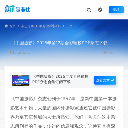
登录
首页
杂志分类
教育|体育|摄影
正文
《中国摄影》2025年第12期全彩精校PDF杂志下载
2025-12-09
475
《中国摄影》2025年度全彩精校
查看文章
PDF杂志合集订阅下载
《
中国摄影
》杂志创刊于1957年，是新中国第一本摄
影艺术刊物，大量的国内外摄影家通过它被中国摄影
界乃至其它领域的人士所熟知。他们非常关注这本杂
志所刊登的作品，传达的信息和观念，这使它具有深