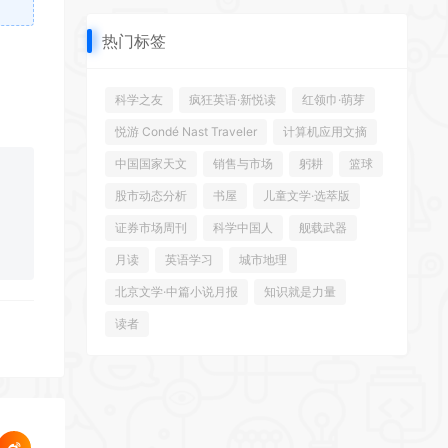
热门标签
科学之友
疯狂英语·新悦读
红领巾·萌芽
悦游 Condé Nast Traveler
计算机应用文摘
中国国家天文
销售与市场
躬耕
篮球
股市动态分析
书屋
儿童文学·选萃版
证券市场周刊
科学中国人
舰载武器
月读
英语学习
城市地理
北京文学·中篇小说月报
知识就是力量
读者