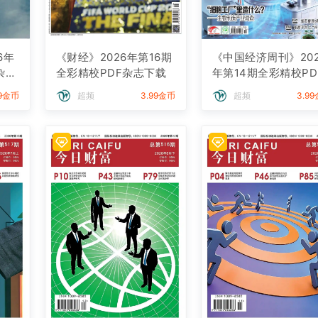
6年
《财经》2026年第16期
《中国经济周刊》202
杂志
全彩精校PDF杂志下载
年第14期全彩精校PD
杂志下载
99金币
超频
3.99金币
超频
3.9