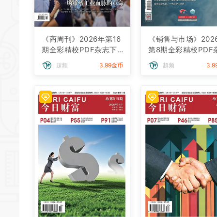
《商周刊》2026年第16
《销售与市场》202
期全彩精校PDF杂志下
第8期全彩精校PDF
载
下载
超频
3.99金币
超频
3.