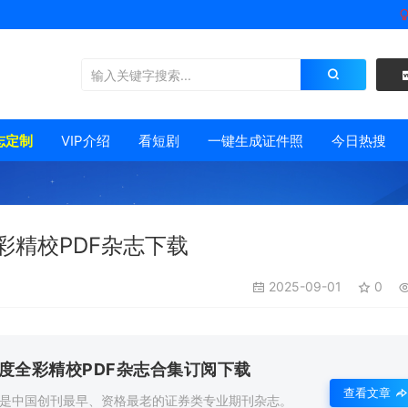
志定制
VIP介绍
看短剧
一键生成证件照
今日热搜
彩精校PDF杂志下载
2025-09-01
0
年度全彩精校PDF杂志合集订阅下载
查看文章
，是中国创刊最早、资格最老的证券类专业期刊杂志。