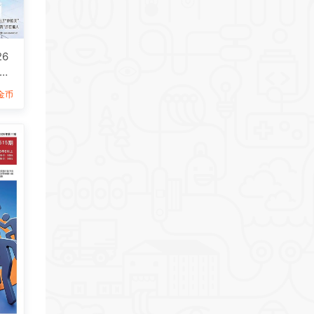
6
F
9金币