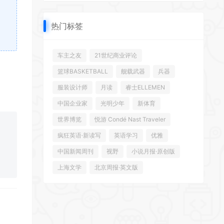
热门标签
车主之友
21世纪商业评论
篮球BASKETBALL
舰载武器
兵器
服装设计师
月读
睿士ELLEMEN
中国企业家
光明少年
新体育
世界博览
悦游 Condé Nast Traveler
疯狂英语·新读写
英语学习
优雅
中国新闻周刊
视野
小说月报·原创版
上海文学
北京周报·英文版