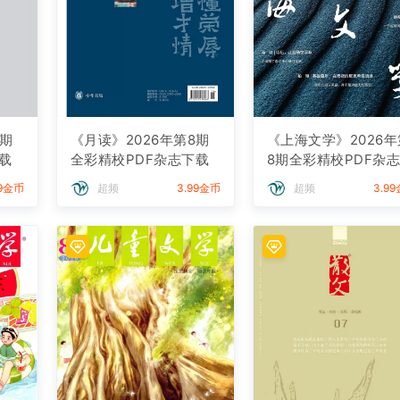
8期
《月读》2026年第8期
《上海文学》2026年
载
全彩精校PDF杂志下载
8期全彩精校PDF杂
载
99金币
超频
3.99金币
超频
3.9