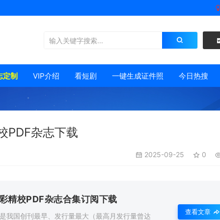
志定制
VIP介绍
看短剧
一键生成证件照
今日热搜
校PDF杂志下载
2025-09-25
0
全彩精校PDF杂志合集订阅下载
查看文章
，是我国创刊最早、发行量最大（最高月发行量曾达