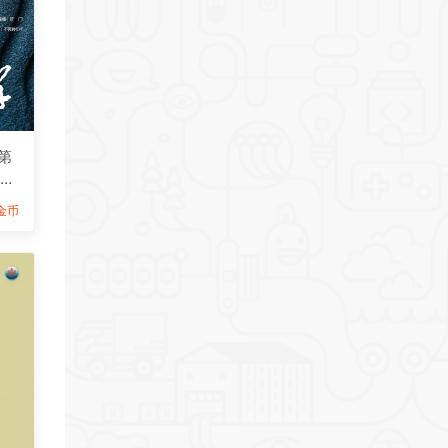
第
志下
9金币