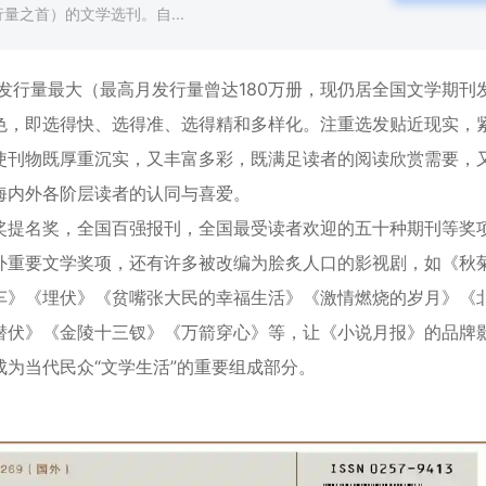
量之首）的文学选刊。自...
、发行量最大（最高月发行量曾达180万册，现仍居全国文学期刊
色，即选得快、选得准、选得精和多样化。注重选发贴近现实，
使刊物既厚重沉实，又丰富多彩，既满足读者的阅读欣赏需要，
海内外各阶层读者的认同与喜爱。
奖提名奖，全国百强报刊，全国最受读者欢迎的五十种期刊等奖
外重要文学奖项，还有许多被改编为脍炙人口的影视剧，如《秋
车》《埋伏》《贫嘴张大民的幸福生活》《激情燃烧的岁月》《
潜伏》《金陵十三钗》《万箭穿心》等，让《小说月报》的品牌
为当代民众“文学生活”的重要组成部分。