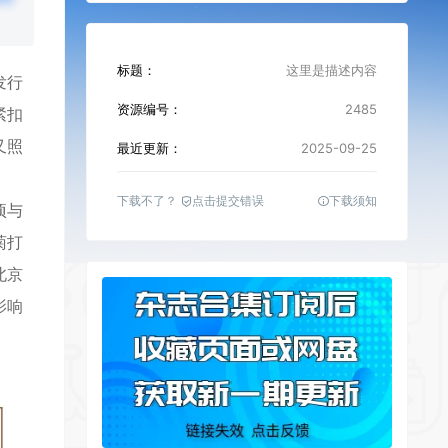
标题：
这里是描述内容
发行
资源编号：
2485
紧扣
又照
最近更新：
2025-09-25
下载不了？
点击提交错误
下载须知
项与
菊打
北京
影响