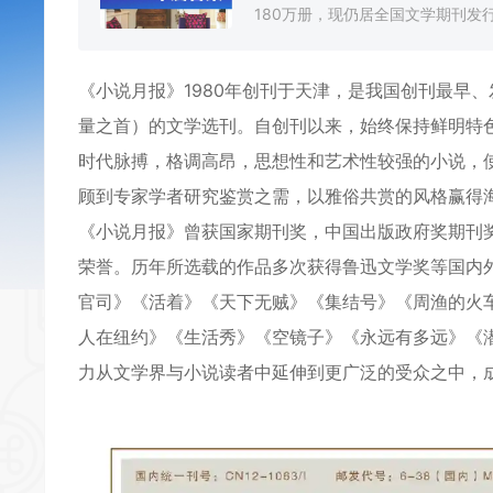
180万册，现仍居全国文学期刊发行
《
小说月报
》1980年创刊于天津，是我国创刊最早
量之首）的文学选刊。自创刊以来，始终保持鲜明特
时代脉搏，格调高昂，思想性和艺术性较强的小说，
顾到专家学者研究鉴赏之需，以雅俗共赏的风格赢得
《小说月报》曾获国家期刊奖，中国出版政府奖期刊
荣誉。历年所选载的作品多次获得鲁迅文学奖等国内
官司》《活着》《天下无贼》《集结号》《周渔的火
人在纽约》《生活秀》《空镜子》《永远有多远》《
力从文学界与小说读者中延伸到更广泛的受众之中，成