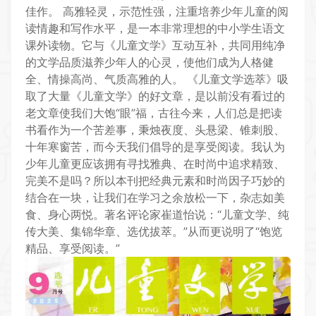
佳作。
高雅轻灵，示范性强，注重培养少年儿童的阅
读情趣和写作水平，是一本非常理想的中小学生语文
课外读物。它与《儿童文学》互动互补，共同用纯净
的文学品质滋养少年人的心灵，使他们成为人格健
全、情操高尚、气质高雅的人。 《儿童文学选萃》吸
取了大量《儿童文学》的好文章，是以前没有看过的
老文章使我们大饱“眼”福，古往今来，人们总是把读
书看作为一个苦差事，秉烛夜度、头悬梁、锥刺股、
十年寒窗苦，而今天我们倡导的是享受阅读。我认为
少年儿童更应该拥有寻找雅典、在时尚中追求精致、
完美不是吗？所以本刊把经典元素和时尚因子巧妙的
结合在一块，让我们在学习之余放松一下，杂志如美
食、身心两悦。著名评论家崔道怡说：“儿童文学、纯
传大美、集锦华章、选优拔萃。”从而更说明了“饱览
精品、享受阅读。”