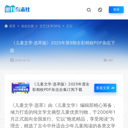
登录
首页
杂志分类
文艺|文学|评论
正文
《儿童文学·选萃版》2025年第9期全彩精校PDF杂志下
载
2025-10-13
981
《儿童文学·选萃版》2025年度全
查看文章
彩精校PDF杂志合集订阅下载
《儿童文学·选萃》由《儿童文学》编辑部精心筹备，
倾力打造的纯文学文摘型儿童优质刊物，于2006年1
月正式面向全国发行。它以“饱览精品，享受阅读”为
理念，精选了古今中外适合少年儿童阅读的各类文学