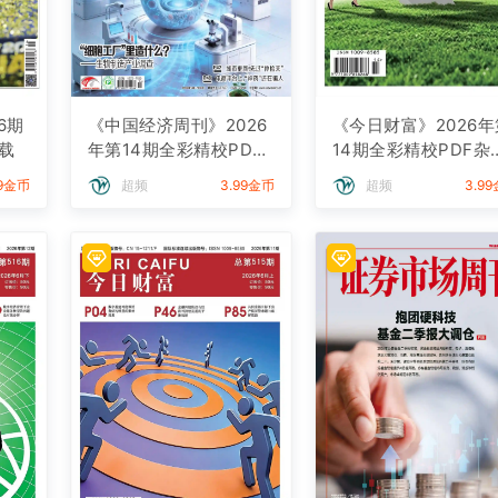
6期
《中国经济周刊》2026
《今日财富》2026年
载
年第14期全彩精校PDF
14期全彩精校PDF杂
杂志下载
下载
99金币
超频
3.99金币
超频
3.9