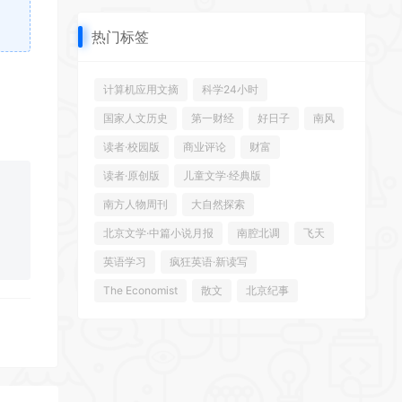
热门标签
计算机应用文摘
科学24小时
国家人文历史
第一财经
好日子
南风
读者·校园版
商业评论
财富
读者·原创版
儿童文学·经典版
南方人物周刊
大自然探索
北京文学·中篇小说月报
南腔北调
飞天
英语学习
疯狂英语·新读写
The Economist
散文
北京纪事