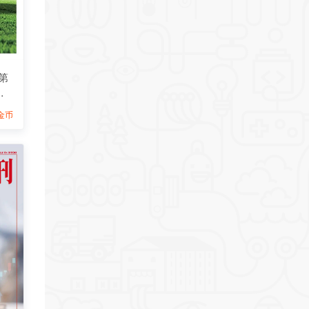
第
志
9金币