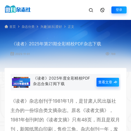
登录
首页
杂志分类
兴趣|娱乐|爱好
正文
《读者》2025年第21期全彩精校PDF杂志下载
2025-11-01
789
《读者》2025年度全彩精校PDF
查看文章
杂志合集订阅下载
《
读者
》杂志创刊于1981年1月，是甘肃人民出版社
主办的一份综合类文摘杂志。原名《读者文摘》，
1981年创刊时的《读者文摘》只有48页，而且是双月
刊，新闻纸黑白印刷，售价三角。杂志创刊一年，发