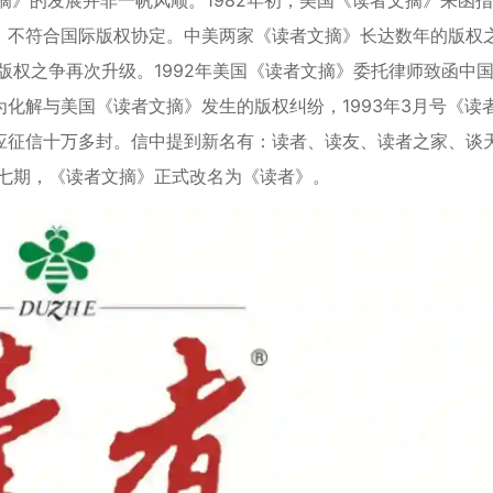
者文摘》的发展并非一帆风顺。1982年初，美国《读者文摘》来函
，不符合国际版权协定。中美两家《读者文摘》长达数年的版权
版权之争再次升级。1992年美国《读者文摘》委托律师致函中
化解与美国《读者文摘》发生的版权纠纷，1993年3月号《读
应征信十万多封。信中提到新名有：读者、读友、读者之家、谈
第七期，《读者文摘》正式改名为《读者》。