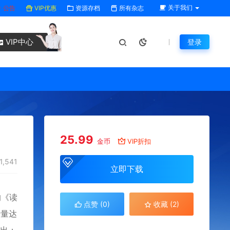
关于我们
公告
VIP优惠
资源存档
所有杂志
VIP中心
登录
25.99
金币
VIP折扣
1,541
立即下载
的《读
点赞 (
0
)
收藏 (2)
行量达