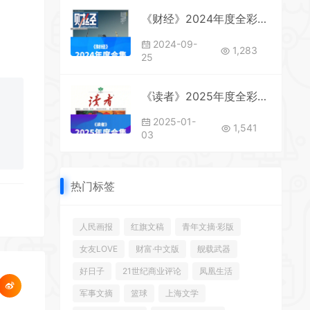
《财经》2024年度全彩精校PDF杂志合集订阅下载
2024-09-
1,283
25
《读者》2025年度全彩精校PDF杂志合集订阅下载
2025-01-
1,541
03
热门标签
人民画报
红旗文稿
青年文摘·彩版
女友LOVE
财富·中文版
舰载武器
好日子
21世纪商业评论
凤凰生活
军事文摘
篮球
上海文学