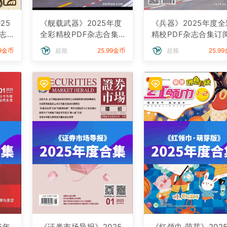
25
《舰载武器》2025年度
《兵器》2025年度全
志
全彩精校PDF杂志合集
精校PDF杂志合集订
订阅下载
下载
99金币
超频
25.99金币
超频
25.9
5年
《证券市场导报》2025
《红领巾·萌芽》202