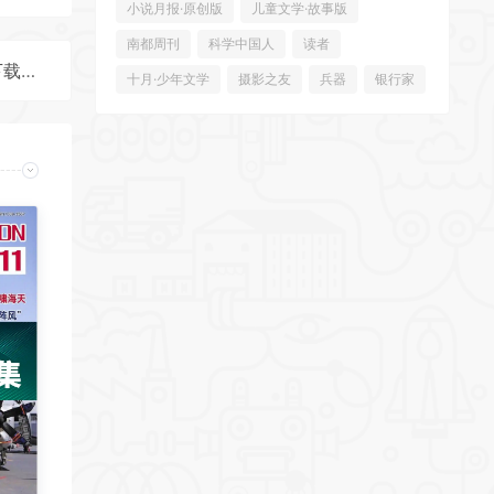
小说月报·原创版
儿童文学·故事版
南都周刊
科学中国人
读者
《世界博览》2025年度全彩精校PDF杂志合集订阅下载
十月·少年文学
摄影之友
兵器
银行家