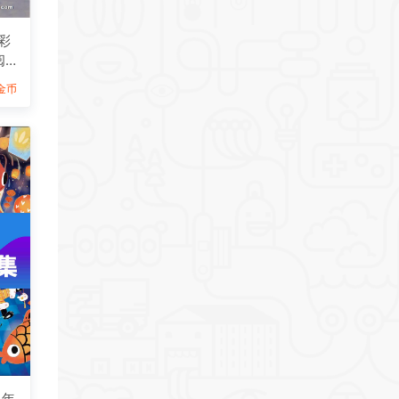
彩
阅
9金币
5年