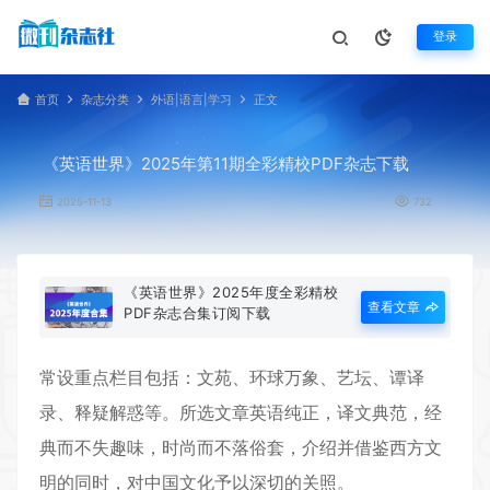
登录
首页
杂志分类
外语|语言|学习
正文
《英语世界》2025年第11期全彩精校PDF杂志下载
2025-11-13
732
《英语世界》2025年度全彩精校
查看文章
PDF杂志合集订阅下载
常设重点栏目包括：文苑、环球万象、艺坛、谭译
录、释疑解惑等。所选文章英语纯正，译文典范，经
典而不失趣味，时尚而不落俗套，介绍并借鉴西方文
明的同时，对中国文化予以深切的关照。