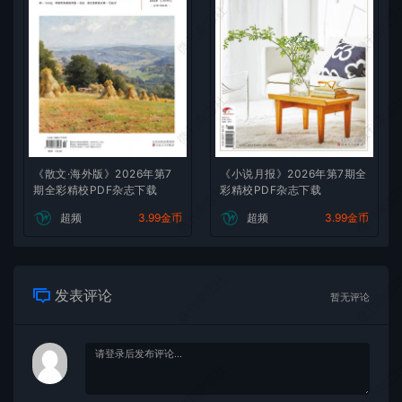
微刊杂志社
微刊杂志
微刊杂志社
微刊杂志
《散文·海外版》2026年第7
《小说月报》2026年第7期全
微刊杂志社
微刊杂志
期全彩精校PDF杂志下载
彩精校PDF杂志下载
超频
3.99金币
超频
3.99金币
微刊杂志社
微刊杂志
发表评论
暂无评论
微刊杂志社
微刊杂志