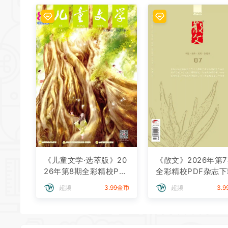
《儿童文学·选萃版》20
《散文》2026年第
26年第8期全彩精校PD
全彩精校PDF杂志下
F杂志下载
超频
3.99金币
超频
3.