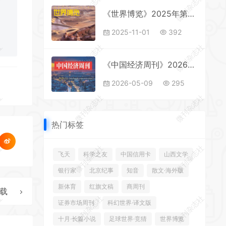
社
微刊杂志社
微刊杂志社
《世界博览》2025年第21期全彩精校PDF杂志下载
2025-11-01
392
社
微刊杂志社
微刊杂志社
《中国经济周刊》2026年第8期全彩精校PDF杂志下载
2026-05-09
295
社
微刊杂志社
微刊杂志社
热门标签
社
微刊杂志社
微刊杂志社
飞天
科学之友
中国信用卡
山西文学
银行家
北京纪事
知音
散文·海外版
新体育
红旗文稿
商周刊
下载
社
微刊杂志社
微刊杂志社
证券市场周刊
科幻世界·译文版
十月·长篇小说
足球世界·竞猜
世界博览