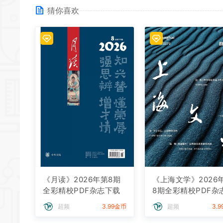
猜你喜欢
《月读》2026年第8期
《上海文学》2026
全彩精校PDF杂志下载
8期全彩精校PDF杂
载
超频
3.99金币
超频
3.