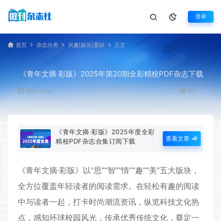
登录
首页
杂志分类
兴趣|娱乐|爱好
正文
《青年文摘·彩版》2025年第20期全彩精校PDF杂志下载
2025-12-02
811
《青年文摘·彩版》2025年度全彩
查看文章
精校PDF杂志合集订阅下载
《
青年文摘·彩版
》以“思”“智”“情”“趣”“美”五大版块，
全方位覆盖年轻读者的阅读需求。在轻松有趣的阅读
中与读者一起，打卡时尚潮流资讯，纵览科技文化热
点，感知环球校园风光，传承优秀传统文化，奠定一