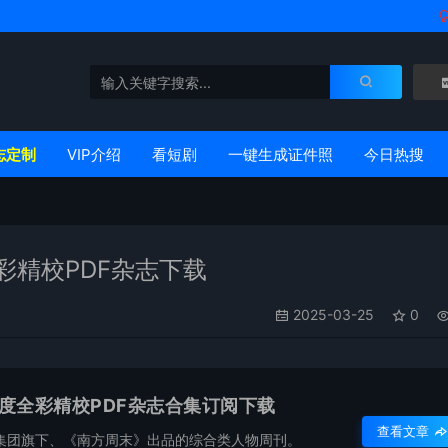
志定制
VIP介绍
看短剧
一键生成证件照
今日热搜
彩精校PDF杂志下载
2025-03-25
0
年度全彩精校PDF杂志合集订阅下载
查看文章
集团旗下、《南方周末》出品的综合类人物周刊。