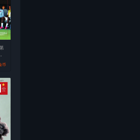
第
志
9金币