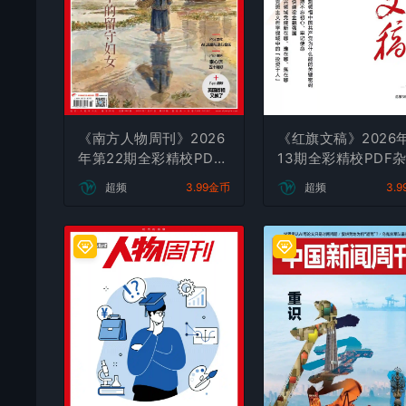
《南方人物周刊》2026
《红旗文稿》2026
年第22期全彩精校PDF
13期全彩精校PDF
杂志下载
下载
超频
3.99金币
超频
3.