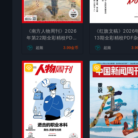
《南方人物周刊》2026
《红旗文稿》2026
年第22期全彩精校PDF
13期全彩精校PDF
杂志下载
下载
超频
3.99金币
超频
3.