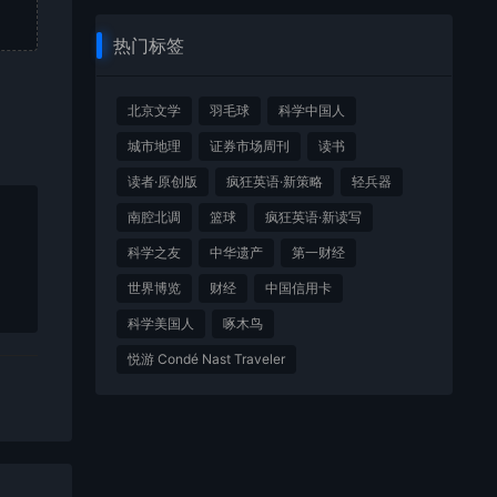
热门标签
北京文学
羽毛球
科学中国人
城市地理
证券市场周刊
读书
读者·原创版
疯狂英语·新策略
轻兵器
南腔北调
篮球
疯狂英语·新读写
科学之友
中华遗产
第一财经
世界博览
财经
中国信用卡
科学美国人
啄木鸟
悦游 Condé Nast Traveler