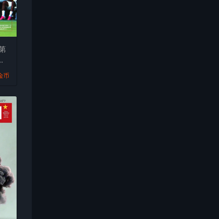
第
志
9金币