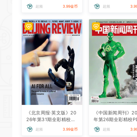
下载
下载
超频
3.99金币
超频
3.
《北京周报·英文版》20
《中国新闻周刊》20
26年第31期全彩精校PD
年第26期全彩精校P
F杂志下载
杂志下载
超频
3.99金币
超频
3.