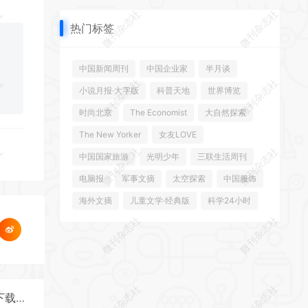
社
微刊杂志社
微刊杂志社
热门标签
中国新闻周刊
中国企业家
半月谈
社
微刊杂志社
微刊杂志社
小说月报·大字版
科普天地
世界博览
时尚北京
The Economist
大自然探索
The New Yorker
女友LOVE
社
微刊杂志社
微刊杂志社
中国国家旅游
光明少年
三联生活周刊
电脑报
军事文摘
太空探索
中国服饰
海外文摘
儿童文学·经典版
科学24小时
社
微刊杂志社
微刊杂志社
社
微刊杂志社
微刊杂志社
《北京青年周刊》2025年第48期全彩精校PDF杂志下载