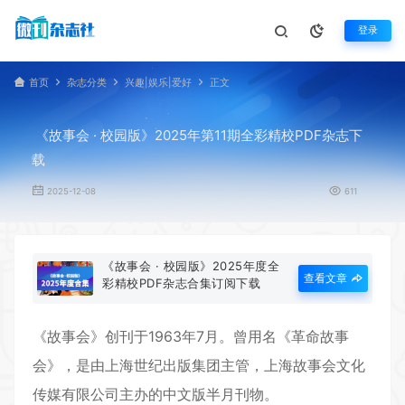
登录
首页
杂志分类
兴趣|娱乐|爱好
正文
《故事会 · 校园版》2025年第11期全彩精校PDF杂志下
载
2025-12-08
611
《故事会 · 校园版》2025年度全
查看文章
彩精校PDF杂志合集订阅下载
《故事会》创刊于1963年7月。曾用名《革命故事
会》，是由上海世纪出版集团主管，
上海故事
会文化
传媒有限公司主办的中文版半月刊物。