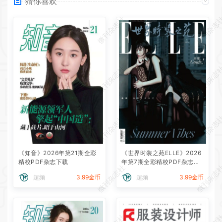
猜你喜欢
微刊杂志社
微刊杂志
微刊杂志社
微刊杂志
微刊杂志社
微刊杂志
《知音》2026年第21期全彩
《世界时装之苑ELLE》2026
精校PDF杂志下载
年第7期全彩精校PDF杂志下
微刊杂志社
微刊杂志
载
超频
3.99金币
超频
3.99金币