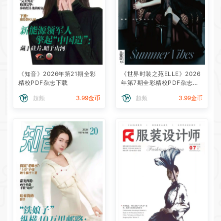
《知音》2026年第21期全彩
《世界时装之苑ELLE》2026
精校PDF杂志下载
年第7期全彩精校PDF杂志下
载
超频
3.99金币
超频
3.99金币