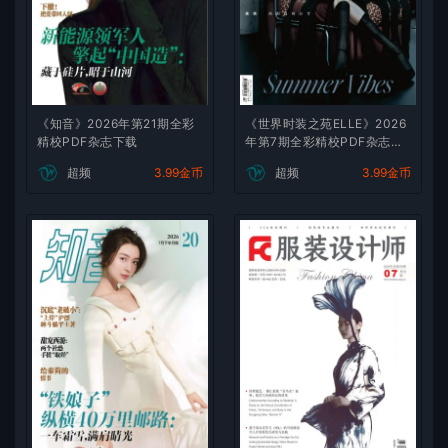
《知音》2026年第21期全彩
《世界时装之苑ELLE》2026
精校PDF杂志下载
年第7期全彩精校PDF杂志下
载
超频
3.99金币
超频
3.99金币