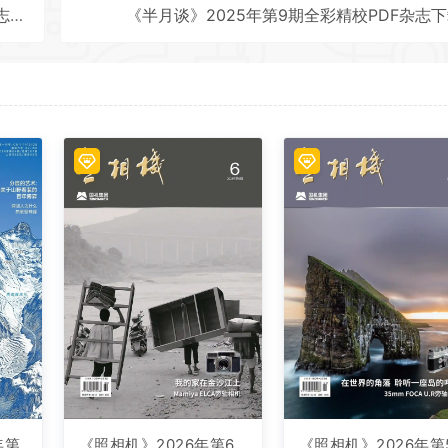
载
《半月谈》2025年第9期全彩精校PDF杂志
年第
《照相机》2026年第6
《照相机》2026年第