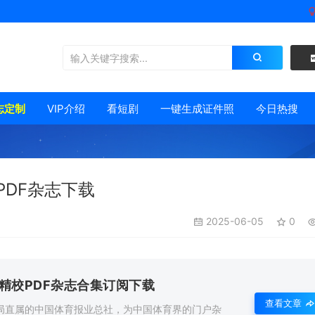
志定制
VIP介绍
看短剧
一键生成证件照
今日热搜
PDF杂志下载
2025-06-05
0
彩精校PDF杂志合集订阅下载
查看文章
局直属的中国体育报业总社，为中国体育界的门户杂