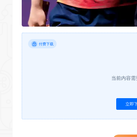
付费下载
当前内容需
立即