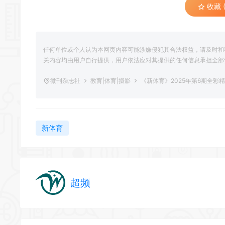
收藏 (
任何单位或个人认为本网页内容可能涉嫌侵犯其合法权益，请及时和
关内容均由用户自行提供，用户依法应对其提供的任何信息承担全部
微刊杂志社
教育|体育|摄影
《新体育》2025年第6期全彩
新体育
超频