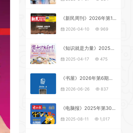
《新民周刊》2026年第12期全彩精校PDF杂志下载
2026-04-10
969
《知识就是力量》2025年第4期全彩精校PDF杂志下载
2025-04-17
475
《书屋》2026年第6期全彩精校PDF杂志下载
2026-06-26
837
《电脑报》2025年第30期全彩精校PDF杂志下载
2025-08-11
1,017