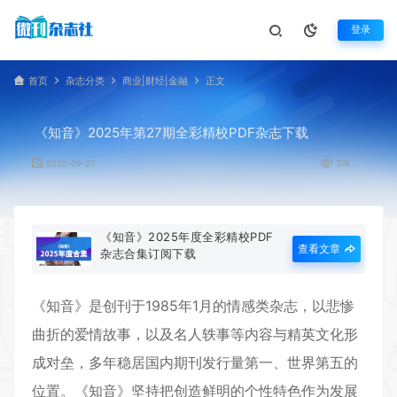
登录
首页
杂志分类
商业|财经|金融
正文
《知音》2025年第27期全彩精校PDF杂志下载
2025-09-27
374
《知音》2025年度全彩精校PDF
查看文章
杂志合集订阅下载
《
知音
》是创刊于1985年1月的情感类杂志，以悲惨
曲折的爱情故事，以及名人轶事等内容与精英文化形
成对垒，多年稳居国内期刊发行量第一、世界第五的
位置。《
知音
》坚持把创造鲜明的个性特色作为发展