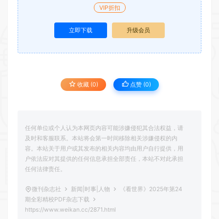
VIP折扣
立即下载
升级会员
收藏 (0)
点赞 (
0
)
任何单位或个人认为本网页内容可能涉嫌侵犯其合法权益，请
及时和客服联系。本站将会第一时间移除相关涉嫌侵权的内
容。本站关于用户或其发布的相关内容均由用户自行提供，用
户依法应对其提供的任何信息承担全部责任，本站不对此承担
任何法律责任。
微刊杂志社
新闻|时事|人物
《看世界》2025年第24
期全彩精校PDF杂志下载
https://www.weikan.cc/2871.html