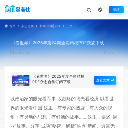
登录
首页
杂志分类
新闻|时事|人物
正文
《看世界》2025年第24期全彩精校PDF杂志下载
2025-11-26
314
《看世界》2025年度全彩精校
查看文章
PDF杂志合集订阅下载
以政治家的眼光看军事 以战略的眼光看经济 以
看世
界
的眼光看中国 这里，有专家的透辟，有大众的视
角；有灵动的思想，有鲜活的故事…… 这里，讲述“创
业”故事、分享“成功”秘密、解析“热点”新闻、透露无