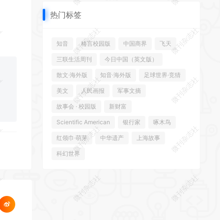
热门标签
社
微刊杂志社
微刊杂志社
知音
格言校园版
中国商界
飞天
三联生活周刊
今日中国（英文版）
散文·海外版
知音·海外版
足球世界·竞猜
社
微刊杂志社
微刊杂志社
美文
人民画报
军事文摘
故事会 · 校园版
新财富
Scientific American
银行家
啄木鸟
社
微刊杂志社
微刊杂志社
红领巾·萌芽
中华遗产
上海故事
科幻世界
社
微刊杂志社
微刊杂志社