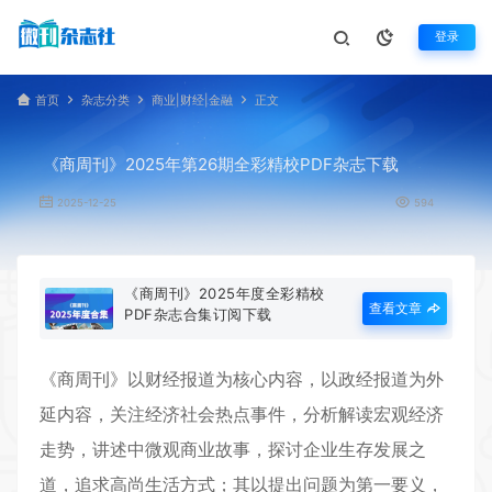
登录
首页
杂志分类
商业|财经|金融
正文
《商周刊》2025年第26期全彩精校PDF杂志下载
2025-12-25
594
《商周刊》2025年度全彩精校
查看文章
PDF杂志合集订阅下载
《
商周刊
》以财经报道为核心内容，以政经报道为外
延内容，关注经济社会热点事件，分析解读宏观经济
走势，讲述中微观商业故事，探讨企业生存发展之
道，追求高尚生活方式；其以提出问题为第一要义，