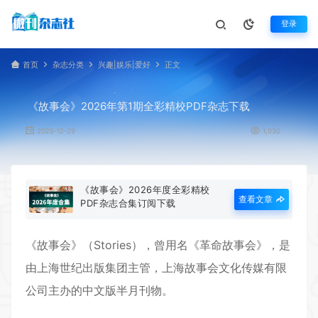
登录
首页
杂志分类
兴趣|娱乐|爱好
正文
《故事会》2026年第1期全彩精校PDF杂志下载
2025-12-29
1,030
《故事会》2026年度全彩精校
查看文章
PDF杂志合集订阅下载
《
故事会
》（Stories），曾用名《革命故事会》，是
由上海世纪出版集团主管，
上海故事
会文化传媒有限
公司主办的中文版半月刊物。