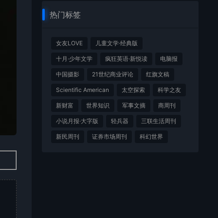
热门标签
女友LOVE
儿童文学·经典版
十月·少年文学
疯狂英语·新悦读
电脑报
中国摄影
21世纪商业评论
红旗文稿
Scientific American
太空探索
科学之友
新财富
世界知识
军事文摘
商周刊
小说月报·大字版
轻兵器
三联生活周刊
新民周刊
证券市场周刊
科幻世界