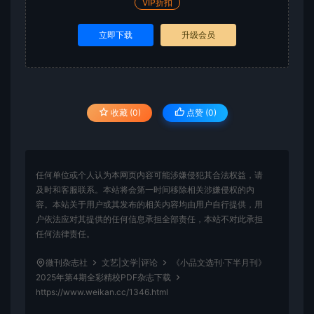
VIP折扣
立即下载
升级会员
收藏 (0)
点赞 (
0
)
任何单位或个人认为本网页内容可能涉嫌侵犯其合法权益，请
及时和客服联系。本站将会第一时间移除相关涉嫌侵权的内
容。本站关于用户或其发布的相关内容均由用户自行提供，用
户依法应对其提供的任何信息承担全部责任，本站不对此承担
任何法律责任。
微刊杂志社
文艺|文学|评论
《小品文选刊·下半月刊》
2025年第4期全彩精校PDF杂志下载
https://www.weikan.cc/1346.html