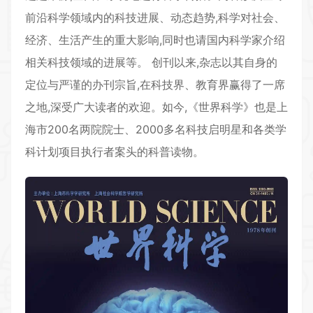
前沿科学领域内的科技进展、动态趋势,科学对社会、
经济、生活产生的重大影响,同时也请国内科学家介绍
相关科技领域的进展等。 创刊以来,杂志以其自身的
定位与严谨的办刊宗旨,在科技界、教育界赢得了一席
之地,深受广大读者的欢迎。如今,《
世界科学
》也是上
海市200名两院院士、2000多名科技启明星和各类学
科计划项目执行者案头的科普读物。