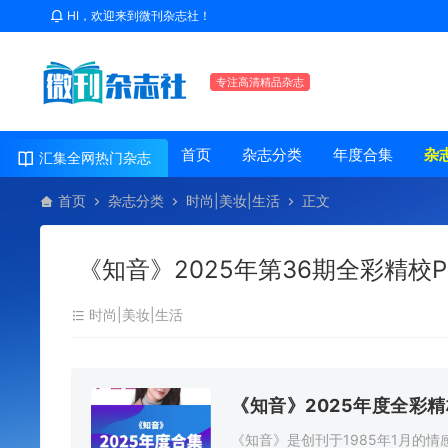
HI，欢迎来到微刊杂志社！
专注高清精品杂志
首页
杂志分类
年度合集
杂
汇集全网热门杂志
首页
杂志分类
时尚|美妆|生活
正文
《知音》2025年第36期全彩精校
时尚|美妆|生活
《知音》2025年度全彩
《知音》是创刊于1985年1月的