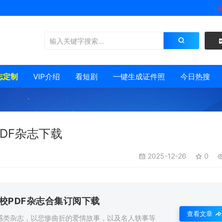
志定制
VIP介绍
看短剧
一键生成证件照
今日热搜
PDF杂志下载
2025-12-26
0
精校PDF杂志合集订阅下载
查看文章
情感类杂志，以悲惨曲折的爱情故事，以及名人轶事等