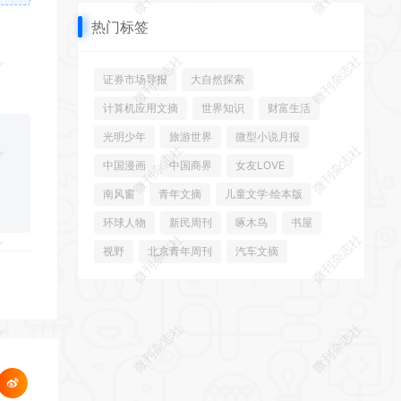
热门标签
社
微刊杂志社
微刊杂志社
证券市场导报
大自然探索
计算机应用文摘
世界知识
财富生活
光明少年
旅游世界
微型小说月报
社
微刊杂志社
微刊杂志社
中国漫画
中国商界
女友LOVE
南风窗
青年文摘
儿童文学·绘本版
环球人物
新民周刊
啄木鸟
书屋
社
微刊杂志社
微刊杂志社
视野
北京青年周刊
汽车文摘
社
微刊杂志社
微刊杂志社